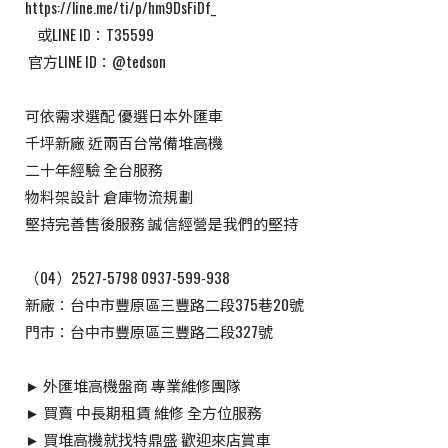
https://line.me/ti/p/hm9DsFiDf_
​ ​ ​ ​ 或LINE ID：T35599
​ 官方LINE ID：@tedson
可依需求選配 優選日本外匯車
千坪新廠 近兩百台常備堆高機
二十年經驗 全台服務
物料架設計 倉庫物流規劃
堅持完善售後服務 誠信經營是我們的堅持
（04）2527-5798 0937-599-938
新廠：台中市豐原區三豐路二段375巷20號
門市：台中市豐原區三豐路二段327號
► 外匯堆高機盤商 專業維修團隊
► 買賣 中長期租賃 維修 全方位服務
► 買堆高機就找特鼎盛 歡迎來店賞車